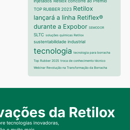
injetados
Retilox concorre ao Prêmio
Retilox
TOP RUBBER 2023
lançará a linha Retiflex®
durante a Expobor
SEMODOR
SLTC
soluções químicas Retilox
sustentabilidade industrial
tecnologia
tecnologia para borracha
Top Rubber 2025
troca de conhecimento técnico
Webinar Revolução na Transformação da Borracha
ações da Retilox
bre tecnologias inovadoras,
ão e muito mais.