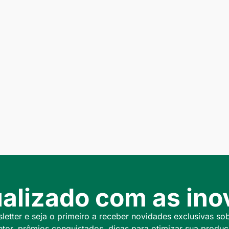
alizado com as inov
etter e seja o primeiro a receber novidades exclusivas so
etor, prêmios conquistados, dicas para otimizar sua produç