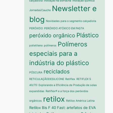
calçadista
inovação na borracha
inovação química
Newsletter e
JornadasCaucho
blog
Novidades para o segmento calçadista
PERÓXIDO
PERÓXIDO ATÓXICO EM PASTA
Plástico
peróxido orgânico
Polímeros
polietileno
polímeros
especiais para a
indústria do plástico
reciclados
PÓSCURA
RETICULAÇÃODESILICONE
Retiflex
RETIFLEX S
40/70: Explorando a Eficiência de Produção de solas
expandidas
Retiflex® e a força dos peróxidos
retilox
orgânicos
Retilox América Latina
Retilox Bis F 40 Fast: artefatos de EVA