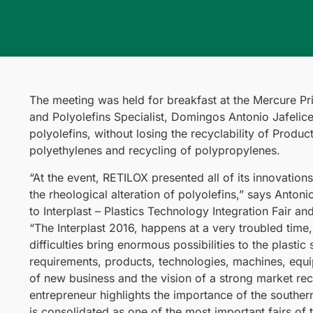
The meeting was held for breakfast at the Mercure Pri
and Polyolefins Specialist, Domingos Antonio Jafelice
polyolefins, without losing the recyclability of Prod
polyethylenes and recycling of polypropylenes.
“At the event, RETILOX presented all of its innovations 
the rheological alteration of polyolefins,” says Antoni
to Interplast – Plastics Technology Integration Fair an
“The Interplast 2016, happens at a very troubled time, 
difficulties bring enormous possibilities to the plasti
requirements, products, technologies, machines, equi
of new business and the vision of a strong market rec
entrepreneur highlights the importance of the southern
is consolidated as one of the most important fairs of t