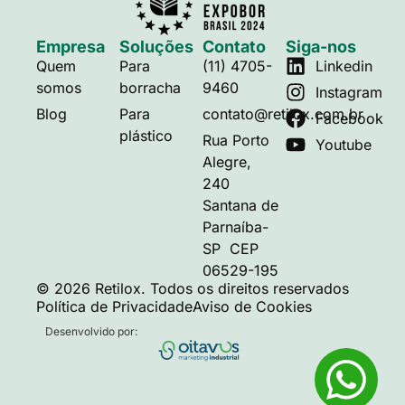
Empresa
Soluções
Contato
Siga-nos
Quem
Para
(11) 4705-
Linkedin
somos
borracha
9460
Instagram
Blog
Para
contato@retilox.com.br
Facebook
plástico
Rua Porto
Youtube
Alegre,
240
Santana de
Parnaíba-
SP CEP
06529-195
© 2026 Retilox. Todos os direitos reservados
Política de Privacidade
Aviso de Cookies
Desenvolvido por: