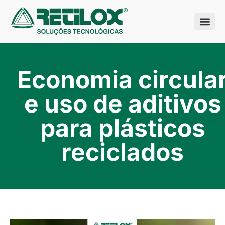
Quem somo
Nossas sol
Economia circula
e uso de aditivos
para plásticos
reciclados