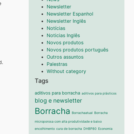
e
Newsletter
Newsletter Espanhol
Newsletter Inglês
Notícias
Noticias Inglês
Novos produtos
Novos produtos português
Outros assuntos
d.
Palestras
Without category
Tags
aditivos para borracha
aditivos para plásticos
blog e newsletter
Borracha
Borrachaatual
Borracha
microporosa com alta produtividade e baixo
encolhimento
cura de borracha
DHBP80
Economia