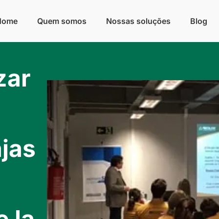
Home
Quem somos
Nossas soluções
Blog
zar
jas
 la