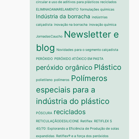
circular e uso de aditivos para plásticos reciclados
ELIMINAOAMARELAMENTO
formulações químicas
Indústria da borracha
indústrias
calçadista
inovação na borracha
inovação química
Newsletter e
JornadasCaucho
blog
Novidades para o segmento calçadista
PERÓXIDO
PERÓXIDO ATÓXICO EM PASTA
Plástico
peróxido orgânico
Polímeros
polietileno
polímeros
especiais para a
indústria do plástico
reciclados
PÓSCURA
RETICULAÇÃODESILICONE
Retiflex
RETIFLEX S
40/70: Explorando a Eficiência de Produção de solas
expandidas
Retiflex® e a força dos peróxidos