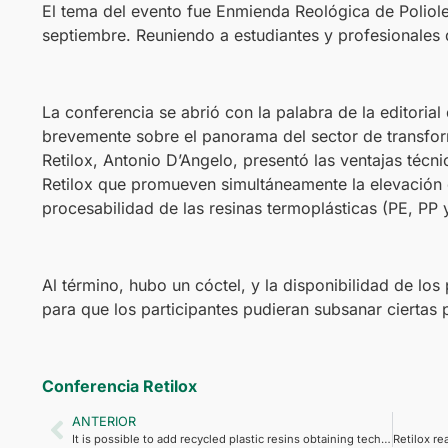
El tema del evento fue Enmienda Reológica de Poliole
septiembre. Reuniendo a estudiantes y profesionales d
La conferencia se abrió con la palabra de la editorial
brevemente sobre el panorama del sector de transform
Retilox, Antonio D’Angelo, presentó las ventajas técn
Retilox que promueven simultáneamente la elevación 
procesabilidad de las resinas termoplásticas (PE, PP y
Al término, hubo un cóctel, y la disponibilidad de los
para que los participantes pudieran subsanar ciertas 
Conferencia Retilox
ANTERIOR
It is possible to add recycled plastic resins obtaining technical and economic advantages, with maintenance of the recyclability.