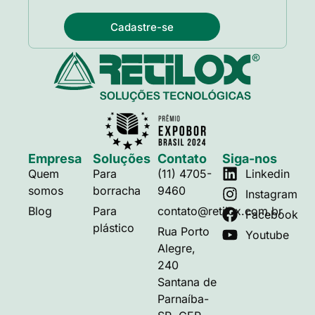
Cadastre-se
Empresa
Soluções
Contato
Siga-nos
Quem
Para
(11) 4705-
Linkedin
somos
borracha
9460
Instagram
Blog
Para
contato@retilox.com.br
Facebook
plástico
Rua Porto
Youtube
Alegre,
240
Santana de
Parnaíba-