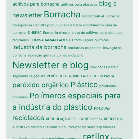
blog e
aditivos para borracha
aditivos para plásticos
Borracha
newsletter
Borrachaatual
Borracha
microporosa com alta produtividade e baixo encolhimento
cura de
borracha
DHBP80
Economia circular e uso de aditivos para plásticos
reciclados
ELIMINAOAMARELAMENTO
formulações químicas
Indústria da borracha
indústrias calçadista
inovação na
borracha
inovação química
JornadasCaucho
Newsletter e blog
Novidades para o
segmento calçadista
PERÓXIDO
PERÓXIDO ATÓXICO EM PASTA
Plástico
peróxido orgânico
polietileno
Polímeros especiais para
polímeros
a indústria do plástico
PÓSCURA
reciclados
RETICULAÇÃODESILICONE
Retiflex
RETIFLEX S
40/70: Explorando a Eficiência de Produção de solas expandidas
retilox
Retiflex® e a força dos peróxidos orgânicos
Retilox