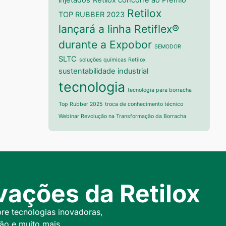
injetados
Retilox concorre ao Prêmio
Retilox
TOP RUBBER 2023
lançará a linha Retiflex®
durante a Expobor
SEMODOR
SLTC
soluções químicas Retilox
sustentabilidade industrial
tecnologia
tecnologia para borracha
Top Rubber 2025
troca de conhecimento técnico
Webinar Revolução na Transformação da Borracha
ações da Retilox
bre tecnologias inovadoras,
ão e muito mais.