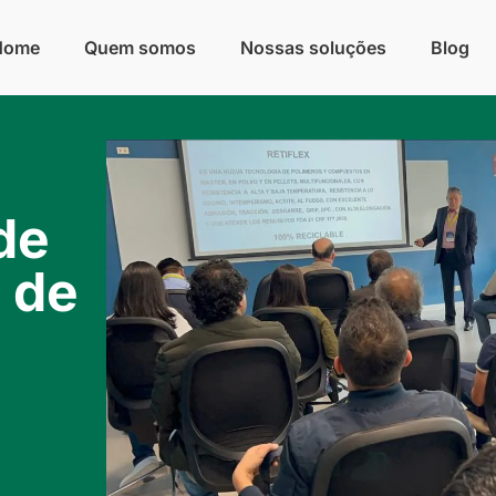
Home
Quem somos
Nossas soluções
Blog
de
 de