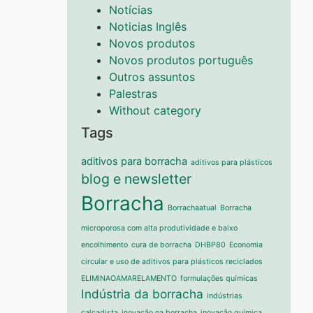
Notícias
Noticias Inglês
Novos produtos
Novos produtos português
Outros assuntos
Palestras
Without category
Tags
aditivos para borracha
aditivos para plásticos
blog e newsletter
Borracha
Borrachaatual
Borracha
microporosa com alta produtividade e baixo
encolhimento
cura de borracha
DHBP80
Economia
circular e uso de aditivos para plásticos reciclados
ELIMINAOAMARELAMENTO
formulações químicas
Indústria da borracha
indústrias
calçadista
inovação na borracha
inovação química