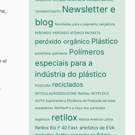
Newsletter e
ma,
JornadasCaucho
blog
Novidades para o segmento calçadista
PERÓXIDO
PERÓXIDO ATÓXICO EM PASTA
Plástico
peróxido orgânico
Polímeros
polietileno
polímeros
 el
especiais para a
indústria do plástico
reciclados
PÓSCURA
,
RETICULAÇÃODESILICONE
Retiflex
RETIFLEX S
40/70: Explorando a Eficiência de Produção de solas
expandidas
Retiflex® e a força dos peróxidos
retilox
orgânicos
Retilox América Latina
Retilox Bis F 40 Fast: artefatos de EVA