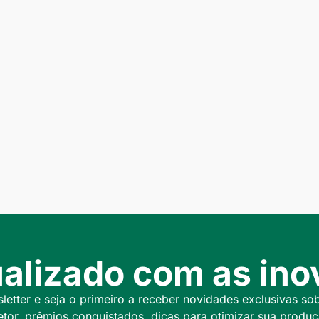
alizado com as inov
etter e seja o primeiro a receber novidades exclusivas so
etor, prêmios conquistados, dicas para otimizar sua produç