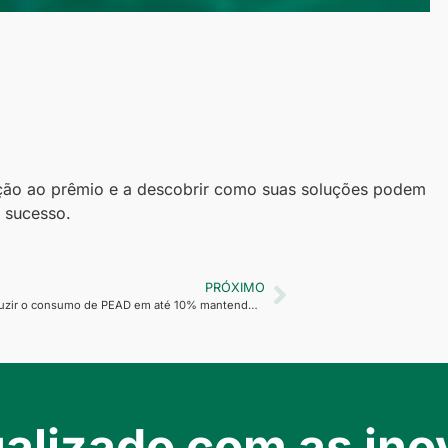
ação ao prêmio e a descobrir como suas soluções podem
o sucesso.
PRÓXIMO
Como reduzir o consumo de PEAD em até 10% mantendo a performance das peças
alizado com as inov