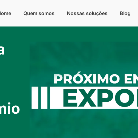
Home
Quem somos
Nossas soluções
Blog
a
e
mio