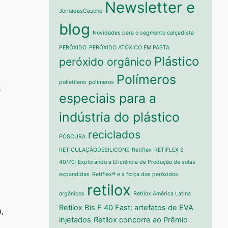
Newsletter e
JornadasCaucho
blog
Novidades para o segmento calçadista
PERÓXIDO
PERÓXIDO ATÓXICO EM PASTA
Plástico
peróxido orgânico
Polímeros
polietileno
polímeros
s
especiais para a
indústria do plástico
reciclados
PÓSCURA
RETICULAÇÃODESILICONE
Retiflex
RETIFLEX S
40/70: Explorando a Eficiência de Produção de solas
expandidas
Retiflex® e a força dos peróxidos
retilox
orgânicos
Retilox América Latina
Retilox Bis F 40 Fast: artefatos de EVA
a,
injetados
Retilox concorre ao Prêmio