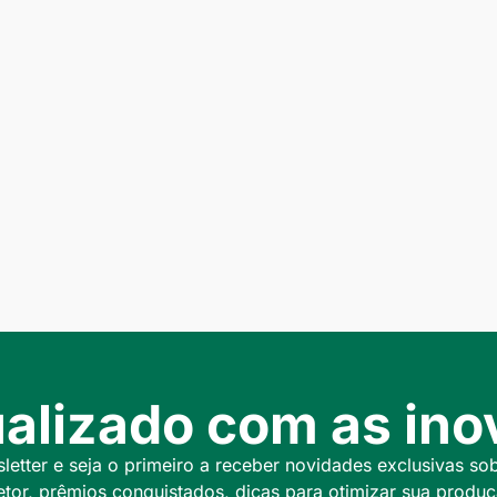
alizado com as inov
etter e seja o primeiro a receber novidades exclusivas so
etor, prêmios conquistados, dicas para otimizar sua produç