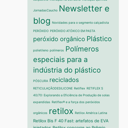
Newsletter e
JornadasCaucho
blog
Novidades para o segmento calçadista
PERÓXIDO
PERÓXIDO ATÓXICO EM PASTA
Plástico
peróxido orgânico
Polímeros
polietileno
polímeros
especiais para a
indústria do plástico
reciclados
PÓSCURA
RETICULAÇÃODESILICONE
Retiflex
RETIFLEX S
40/70: Explorando a Eficiência de Produção de solas
expandidas
Retiflex® e a força dos peróxidos
retilox
orgânicos
Retilox América Latina
Retilox Bis F 40 Fast: artefatos de EVA
injetados
Retilox concorre ao Prêmio