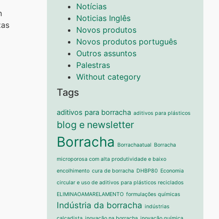
Notícias
n
Noticias Inglês
zas
Novos produtos
Novos produtos português
Outros assuntos
Palestras
Without category
Tags
aditivos para borracha
aditivos para plásticos
blog e newsletter
Borracha
Borrachaatual
Borracha
microporosa com alta produtividade e baixo
encolhimento
cura de borracha
DHBP80
Economia
circular e uso de aditivos para plásticos reciclados
ELIMINAOAMARELAMENTO
formulações químicas
Indústria da borracha
indústrias
calçadista
inovação na borracha
inovação química