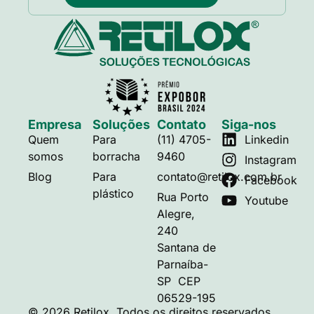
Empresa
Soluções
Contato
Siga-nos
Quem
Para
(11) 4705-
Linkedin
somos
borracha
9460
Instagram
Blog
Para
contato@retilox.com.br
Facebook
plástico
Rua Porto
Youtube
Alegre,
240
Santana de
Parnaíba-
SP CEP
06529-195
© 2026 Retilox. Todos os direitos reservados