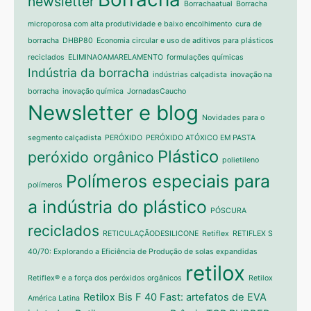
newsletter
Borrachaatual
Borracha
microporosa com alta produtividade e baixo encolhimento
cura de
borracha
DHBP80
Economia circular e uso de aditivos para plásticos
reciclados
ELIMINAOAMARELAMENTO
formulações químicas
Indústria da borracha
indústrias calçadista
inovação na
borracha
inovação química
JornadasCaucho
Newsletter e blog
Novidades para o
segmento calçadista
PERÓXIDO
PERÓXIDO ATÓXICO EM PASTA
Plástico
peróxido orgânico
polietileno
Polímeros especiais para
polímeros
a indústria do plástico
PÓSCURA
reciclados
RETICULAÇÃODESILICONE
Retiflex
RETIFLEX S
40/70: Explorando a Eficiência de Produção de solas expandidas
retilox
Retiflex® e a força dos peróxidos orgânicos
Retilox
Retilox Bis F 40 Fast: artefatos de EVA
América Latina