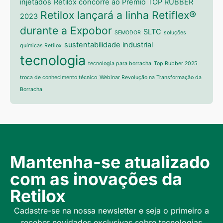
injetados
Retilox concorre ao Prêmio TOP RUBBER
Retilox lançará a linha Retiflex®
2023
durante a Expobor
SLTC
SEMODOR
soluções
sustentabilidade industrial
químicas Retilox
tecnologia
tecnologia para borracha
Top Rubber 2025
troca de conhecimento técnico
Webinar Revolução na Transformação da
Borracha
Mantenha-se atualizado
com as inovações da
Retilox
Cadastre-se na nossa newsletter e seja o primeiro a
receber novidades exclusivas sobre tecnologias