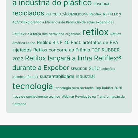
a indústria do plástico
PÓSCURA
reciclados
RETICULAÇÃODESILICONE
Retiflex
RETIFLEX S
40/70: Explorando a Eficiência de Produção de solas expandidas
retilox
Retiflex® e a força dos peróxidos orgânicos
Retilox
Retilox Bis F 40 Fast: artefatos de EVA
América Latina
injetados
Retilox concorre ao Prêmio TOP RUBBER
Retilox lançará a linha Retiflex®
2023
durante a Expobor
SLTC
SEMODOR
soluções
sustentabilidade industrial
químicas Retilox
tecnologia
tecnologia para borracha
Top Rubber 2025
troca de conhecimento técnico
Webinar Revolução na Transformação da
Borracha