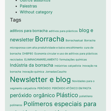
Outros assuntos
Palestras
Without category
Tags
blog e
aditivos para borracha
aditivos para plásticos
Borracha
newsletter
Borrachaatual
Borracha
microporosa com alta produtividade e baixo encolhimento
cura de
borracha
DHBP80
Economia circular e uso de aditivos para plásticos
reciclados
ELIMINAOAMARELAMENTO
formulações químicas
Indústria da borracha
indústrias calçadista
inovação na
borracha
inovação química
JornadasCaucho
Newsletter e blog
Novidades para o
segmento calçadista
PERÓXIDO
PERÓXIDO ATÓXICO EM PASTA
Plástico
peróxido orgânico
polietileno
Polímeros especiais para
polímeros