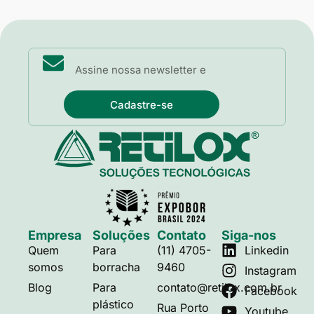
Cadastre-se
Empresa
Soluções
Contato
Siga-nos
Quem
Para
(11) 4705-
Linkedin
somos
borracha
9460
Instagram
Blog
Para
contato@retilox.com.br
Facebook
plástico
Rua Porto
Youtube