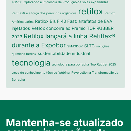
40/70: Explorando a Eficiência de Produção de solas expandidas
retilox
Retiflex® e a força dos peróxidos orgânicos
Retilox
Retilox Bis F 40 Fast: artefatos de EVA
América Latina
injetados
Retilox concorre ao Prêmio TOP RUBBER
Retilox lançará a linha Retiflex®
2023
durante a Expobor
SLTC
SEMODOR
soluções
sustentabilidade industrial
químicas Retilox
tecnologia
tecnologia para borracha
Top Rubber 2025
troca de conhecimento técnico
Webinar Revolução na Transformação da
Borracha
Mantenha-se atualizado