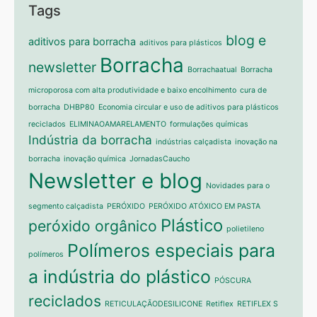
Tags
blog e
aditivos para borracha
aditivos para plásticos
Borracha
newsletter
Borrachaatual
Borracha
microporosa com alta produtividade e baixo encolhimento
cura de
borracha
DHBP80
Economia circular e uso de aditivos para plásticos
reciclados
ELIMINAOAMARELAMENTO
formulações químicas
Indústria da borracha
indústrias calçadista
inovação na
borracha
inovação química
JornadasCaucho
Newsletter e blog
Novidades para o
segmento calçadista
PERÓXIDO
PERÓXIDO ATÓXICO EM PASTA
Plástico
peróxido orgânico
polietileno
Polímeros especiais para
polímeros
a indústria do plástico
PÓSCURA
reciclados
RETICULAÇÃODESILICONE
Retiflex
RETIFLEX S