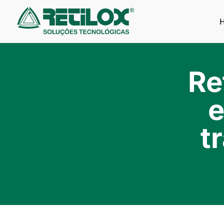
Re
e
t