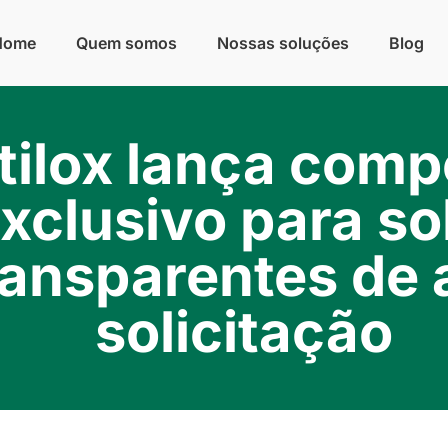
Home
Quem somos
Nossas soluções
Blog
tilox lança comp
xclusivo para so
ransparentes de 
solicitação