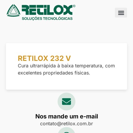
Quem somo
Nossas sol
RETILOX 232 V
Cura ultrarrápida à baixa temperatura, com
excelentes propriedades físicas.
Nos mande um e-mail
contato@retilox.com.br