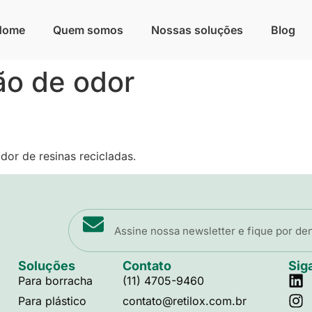
Home
Quem somos
Nossas soluções
Blog
o de odor
dor de resinas recicladas.
Soluções
Contato
Sig
Para borracha
(11) 4705-9460
Para plástico
contato@retilox.com.br